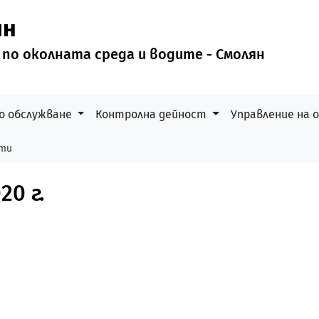
ян
 по околната среда и водите - Смолян
о обслужване
Контролна дейност
Управление на
ети
0 г.