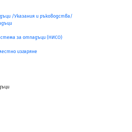
дъци /Указания и ръководства/
адъци
стема за отпадъци (НИСО)
местно изгаряне
дъци