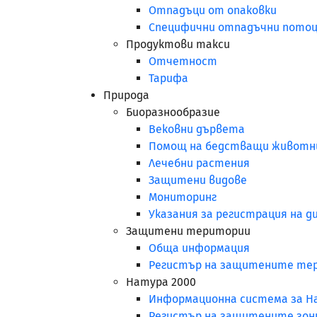
Отпадъци от опаковки
Специфични отпадъчни пото
Продуктови такси
Отчетност
Тарифа
Природа
Биоразнообразие
Вековни дървета
Помощ на бедстващи животн
Лечебни растения
Защитени видове
Мониторинг
Указания за регистрация на 
Защитени територии
Обща информация
Регистър на защитените те
Натура 2000
Информационна система за На
Регистър на защитените зон