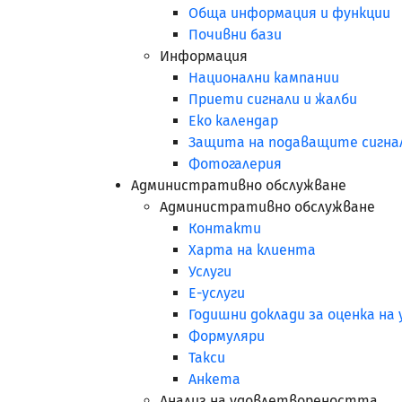
Обща информация и функции
Почивни бази
Информация
Национални кампании
Приети сигнали и жалби
Еко календар
Защита на подаващите сигна
Фотогалерия
Административно обслужване
Административно обслужване
Контакти
Харта на клиента
Услуги
Е-услуги
Годишни доклади за оценка н
Формуляри
Такси
Анкета
Анализ на удовлетвореността