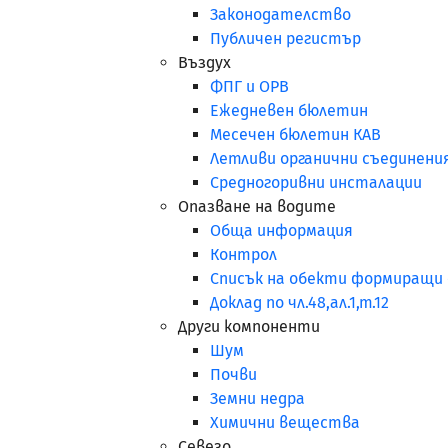
Законодателство
Публичен регистър
Въздух
ФПГ и ОРВ
Ежедневен бюлетин
Месечен бюлетин КАВ
Летливи органични съединени
Средногоривни инсталации
Опазване на водите
Обща информация
Контрол
Списък на обекти формиращи
Доклад по чл.48,ал.1,т.12
Други компоненти
Шум
Почви
Земни недра
Химични вещества
Севезо