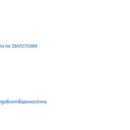
ли по ЗЗЛПСПОИН
а удовлетвореността