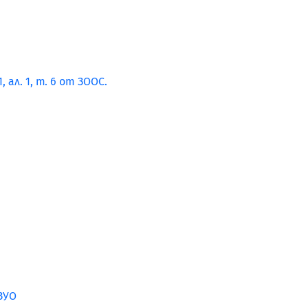
ал. 1, т. 6 от ЗООС.
ЗУО