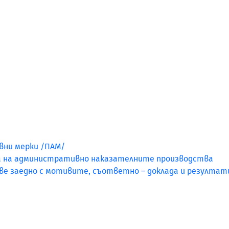
ни мерки /ПАМ/
а на административно наказателните производства
ве заедно с мотивите, съответно – доклада и резулта