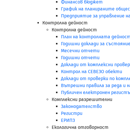
Финансов бюджет
График на планираните обще
Предприятие за управление н
Контролна дейност
Контролна дейност
План на контролната дейнос
Годишни доклади за състояни
Месечни отчети
Годишни отчети
Доклади от комплексни провер
Контрол на СЕВЕЗО обекти
Доклади от проверки по комп
Вътрешни правила за реда и н
Публичен електронен регистъ
Комплексни разрешителни
Законодателство
Регистри
ЕРИПЗ
Екологична отговорност