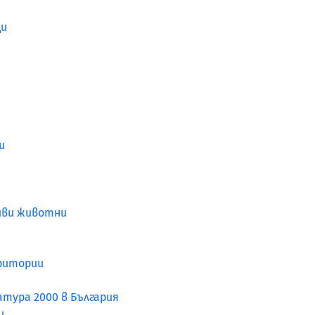
ци
и
диви животни
ритории
тура 2000 в България
и