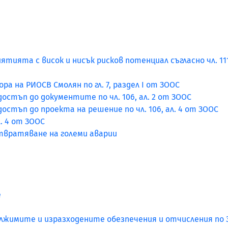
тията с висок и нисък рисков потенциал съгласно чл. 111, 
а на РИОСВ Смолян по гл. 7, раздел I от ЗООС
стъп до документите по чл. 106, ал. 2 от ЗООС
стъп до проекта на решение по чл. 106, ал. 4 от ЗООС
л. 4 от ЗООС
отвратяване на големи аварии
е
лжимите и изразходените обезпечения и отчисления по 