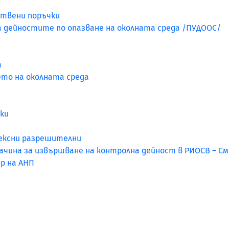
ствени поръчки
а дейностите по опазване на околната среда /ПУДООС/
т
ето на околната среда
ки
лексни разрешителни
ачина за извършване на контролна дейност в РИОСВ – С
р на АНП