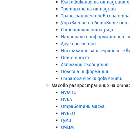
Класификация на отпадъците
Третиране на отпадъци
Трансграничен превоз на отпа
Управление на битовите отп
Строителни отпадъци
Национална информационна си
Други регистри
Инсталации за изгаряне и съв
Отчетност
Актуални съобщения
Полезна информация
Стратегически документи
Масово разпространение на отпа
ИУМПС
НУБА
Отработени масла
ИУЕЕО
Гуми
ОЧЦМ