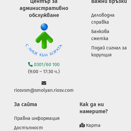
Център за
Важни връзки
административно
обслужване
Деловодна
справка
Банкова
сметка
Подай сигнал за
корупция
0301/60 100
(9:00 – 17:30 ч.)
riosvsm@smolyan.riosv.com
За сайта
Как да ни
намерите?
Правна информация
Карта
Достъпност