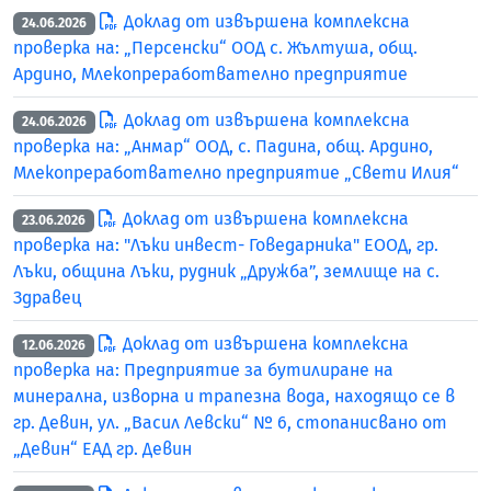
Доклад от извършена комплексна
24.06.2026
проверка на: „Персенски“ ООД с. Жълтуша, общ.
Ардино, Млекопреработвателно предприятие
Доклад от извършена комплексна
24.06.2026
проверка на: „Анмар“ ООД, с. Падина, общ. Ардино,
Млекопреработвателно предприятие „Свети Илия“
Доклад от извършена комплексна
23.06.2026
проверка на: "Лъки инвест- Говедарника" ЕООД, гр.
Лъки, община Лъки, рудник „Дружба”, землище на с.
Здравец
Доклад от извършена комплексна
12.06.2026
проверка на: Предприятие за бутилиране на
минерална, изворна и трапезна вода, находящо се в
гр. Девин, ул. „Васил Левски“ № 6, стопанисвано от
„Девин“ ЕАД гр. Девин