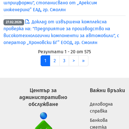
шприцформи", стопанисвано от „Арексим
инженеринг“ ЕАД, гр. Смолян
Доклад от извършена комплексна
27.02.2026
проверка на: "Предприятие за производство на
високотехнологични компоненти за автомобили", с
оператор „Хроновски БГ“ ЕООД, гр. Смолян
Резултати 1 - 20 от 575
след
последена
1
2
3
>
»
Център за
Важни връзки
административно
обслужване
Деловодна
справка
Банкова
сметка