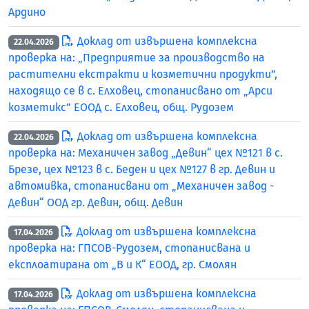
Ардино
Доклад от извършена комплексна
22.04.2026
проверка на: „Предприятие за производство на
растителни екстракти и козметични продукти”,
находящо се в с. Елховец, стопанисвано от „Арси
козметикс” ЕООД с. Елховец, общ. Рудозем
Доклад от извършена комплексна
22.04.2026
проверка на: Механичен завод „Девин“ цех №121 в с.
Брезе, цех №123 в с. Беден и цех №127 в гр. Девин и
автомивка, стопанисвани от „Механичен завод -
Девин“ ООД гр. Девин, общ. Девин
Доклад от извършена комплексна
17.04.2026
проверка на: ГПСОВ-Рудозем, стопанисвана и
експлоатирана от „В и К“ ЕООД, гр. Смолян
Доклад от извършена комплексна
17.04.2026