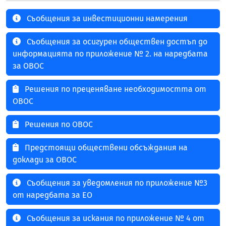
Съобщения за инвестиционни намерения
Съобщения за осигурен обществен достъп до
информацията по приложение № 2. на наредбата
за ОВОС
Решения по преценяване необходимостта от
ОВОС
Решения по ОВОС
Предстоящи обществени обсъждания на
доклади за ОВОС
Съобщения за уведомления по приложение №3
от наредбата за ЕО
Съобщения за искания по приложение № 4 от