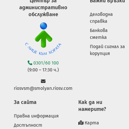
Център за
Важни връзки
административно
обслужване
Деловодна
справка
Банкова
сметка
Подай сигнал за
корупция
0301/60 100
(9:00 – 17:30 ч.)
riosvsm@smolyan.riosv.com
За сайта
Как да ни
намерите?
Правна информация
Карта
Достъпност