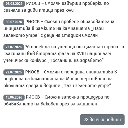
РИОСВ – Смолян извърши проверки по
03.08.2026
сигнали за диви птици през юли
РИОСВ – Смолян проведе образователна
30.07.2026
инициатива в рамките на кампанията „Пази
зеленото утре“ с деца на Стадион Смолян
76 проекта на ученици от цялата страна са
23.07.2026
класирани във втората фаза на XVIII национален
ученически конкурс „Посланици на здравето“
РИОСВ – Смолян с поредица инициативи в
22.07.2026
подкрепа на кампанията на Министерството на
околната среда и водите „Пази зеленото утре“
РИОСВ – Смолян започна процедура по
15.06.2026
обявяването на вековен орех за защитен
всички новини