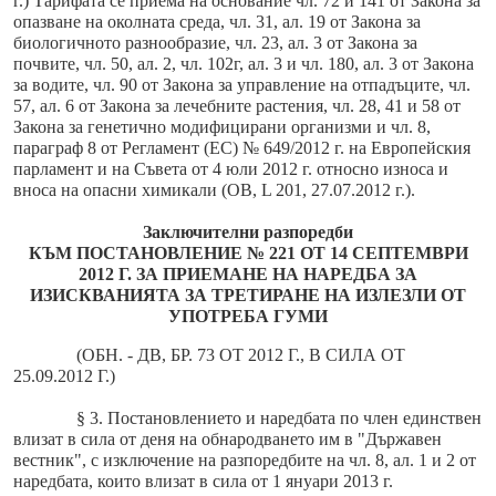
г.) Тарифата се приема на основание чл. 72 и 141 от Закона за
опазване на околната среда, чл. 31, ал. 19 от Закона за
биологичното разнообразие, чл. 23, ал. 3 от Закона за
почвите, чл. 50, ал. 2, чл. 102г, ал. 3 и чл. 180, ал. 3 от Закона
за водите, чл. 90 от Закона за управление на отпадъците, чл.
57, ал. 6 от Закона за лечебните растения, чл. 28, 41 и 58 от
Закона за генетично модифицирани организми и чл. 8,
параграф 8 от Регламент (ЕС) № 649/2012 г. на Европейския
парламент и на Съвета от 4 юли 2012 г. относно износа и
вноса на опасни химикали (ОВ, L 201, 27.07.2012 г.).
Заключителни разпоредби
КЪМ ПОСТАНОВЛЕНИЕ № 221 ОТ 14 СЕПТЕМВРИ
2012 Г. ЗА ПРИЕМАНЕ НА НАРЕДБА ЗА
ИЗИСКВАНИЯТА ЗА ТРЕТИРАНЕ НА ИЗЛЕЗЛИ ОТ
УПОТРЕБА ГУМИ
(ОБН. - ДВ, БР. 73 ОТ 2012 Г., В СИЛА ОТ
25.09.2012 Г.)
§ 3. Постановлението и наредбата по член единствен
влизат в сила от деня на обнародването им в "Държавен
вестник", с изключение на разпоредбите на чл. 8, ал. 1 и 2 от
наредбата, които влизат в сила от 1 януари 2013 г.