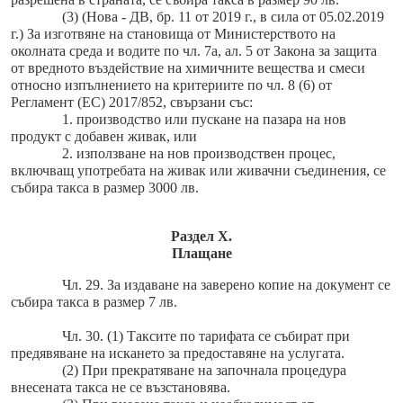
(3) (Нова - ДВ, бр. 11 от 2019 г., в сила от 05.02.2019
г.) За изготвяне на становища от Министерството на
околната среда и водите по чл. 7а, ал. 5 от Закона за защита
от вредното въздействие на химичните вещества и смеси
относно изпълнението на критериите по чл. 8 (6) от
Регламент (ЕС) 2017/852, свързани със:
1. производство или пускане на пазара на нов
продукт с добавен живак, или
2. използване на нов производствен процес,
включващ употребата на живак или живачни съединения, се
събира такса в размер 3000 лв.
Раздел X.
Плащане
Чл. 29. За издаване на заверено копие на документ се
събира такса в размер 7 лв.
Чл. 30. (1) Таксите по тарифата се събират при
предявяване на искането за предоставяне на услугата.
(2) При прекратяване на започнала процедура
внесената такса не се възстановява.