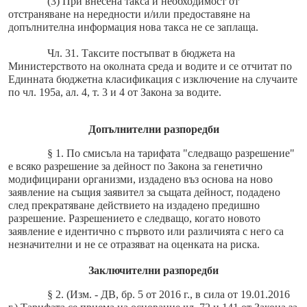
(3) При внесена такса и необходимост от
отстраняване на нередности и/или предоставяне на
допълнителна информация нова такса не се заплаща.
Чл. 31. Таксите постъпват в бюджета на
Министерството на околната среда и водите и се отчитат по
Единната бюджетна класификация с изключение на случаите
по чл. 195а, ал. 4, т. 3 и 4 от Закона за водите.
Допълнителни разпоредби
§ 1. По смисъла на тарифата "следващо разрешение"
е всяко разрешение за дейност по Закона за генетично
модифицирани организми, издадено въз основа на ново
заявление на същия заявител за същата дейност, подадено
след прекратяване действието на издадено предишно
разрешение. Разрешението е следващо, когато новото
заявление е идентично с първото или различията с него са
незначителни и не се отразяват на оценката на риска.
Заключителни разпоредби
§ 2. (Изм. - ДВ, бр. 5 от 2016 г., в сила от 19.01.2016