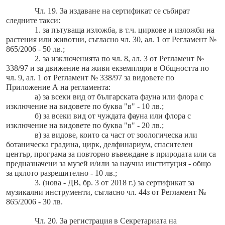
Чл. 19. За издаване на сертификат се събират
следните такси:
1. за пътуваща изложба, в т.ч. циркове и изложби на
растения или животни, съгласно чл. 30, ал. 1 от Регламент №
865/2006 - 50 лв.;
2. за изключенията по чл. 8, ал. 3 от Регламент №
338/97 и за движение на живи екземпляри в Общността по
чл. 9, ал. 1 от Регламент № 338/97 за видовете по
Приложение А на регламента:
а) за всеки вид от българската фауна или флора с
изключение на видовете по буква "в" - 10 лв.;
б) за всеки вид от чуждата фауна или флора с
изключение на видовете по буква "в" - 20 лв.;
в) за видове, които са част от зоологическа или
ботаническа градина, цирк, делфинариум, спасителен
център, програма за повторно въвеждане в природата или са
предназначени за музей и/или за научна институция - общо
за цялото разрешително - 10 лв.;
3. (нова - ДВ, бр. 3 от 2018 г.) за сертификат за
музикални инструменти, съгласно чл. 44з от Регламент №
865/2006 - 30 лв.
Чл. 20. За регистрация в Секретариата на