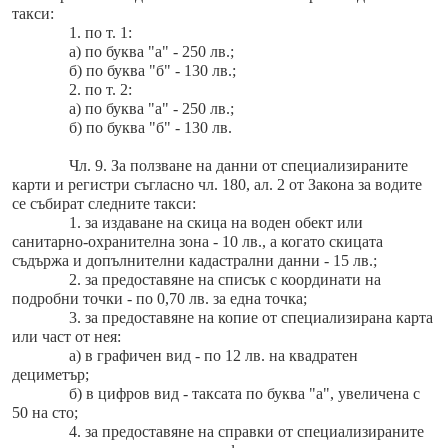
такси:
1. по т. 1:
а) по буква "а" - 250 лв.;
б) по буква "б" - 130 лв.;
2. по т. 2:
а) по буква "а" - 250 лв.;
б) по буква "б" - 130 лв.
Чл. 9. За ползване на данни от специализираните
карти и регистри съгласно чл. 180, ал. 2 от Закона за водите
се събират следните такси:
1. за издаване на скица на воден обект или
санитарно-охранителна зона - 10 лв., а когато скицата
съдържа и допълнителни кадастрални данни - 15 лв.;
2. за предоставяне на списък с координати на
подробни точки - по 0,70 лв. за една точка;
3. за предоставяне на копие от специализирана карта
или част от нея:
а) в графичен вид - по 12 лв. на квадратен
дециметър;
б) в цифров вид - таксата по буква "а", увеличена с
50 на сто;
4. за предоставяне на справки от специализираните