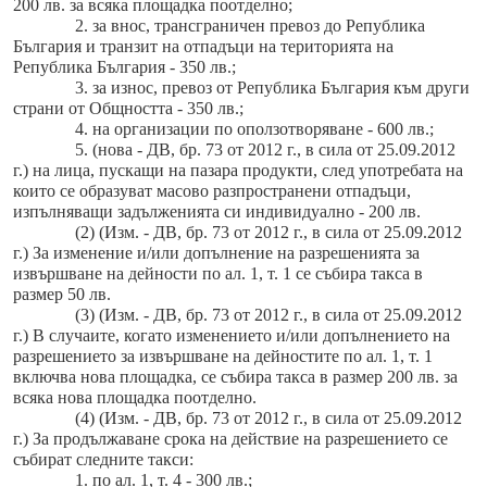
200 лв. за всяка площадка поотделно;
2. за внос, трансграничен превоз до Република
България и транзит на отпадъци на територията на
Република България - 350 лв.;
3. за износ, превоз от Република България към други
страни от Общността - 350 лв.;
4. на организации по оползотворяване - 600 лв.;
5. (нова - ДВ, бр. 73 от 2012 г., в сила от 25.09.2012
г.) на лица, пускащи на пазара продукти, след употребата на
които се образуват масово разпространени отпадъци,
изпълняващи задълженията си индивидуално - 200 лв.
(2) (Изм. - ДВ, бр. 73 от 2012 г., в сила от 25.09.2012
г.) За изменение и/или допълнение на разрешенията за
извършване на дейности по ал. 1, т. 1 се събира такса в
размер 50 лв.
(3) (Изм. - ДВ, бр. 73 от 2012 г., в сила от 25.09.2012
г.) В случаите, когато изменението и/или допълнението на
разрешението за извършване на дейностите по ал. 1, т. 1
включва нова площадка, се събира такса в размер 200 лв. за
всяка нова площадка поотделно.
(4) (Изм. - ДВ, бр. 73 от 2012 г., в сила от 25.09.2012
г.) За продължаване срока на действие на разрешението се
събират следните такси:
1. по ал. 1, т. 4 - 300 лв.;