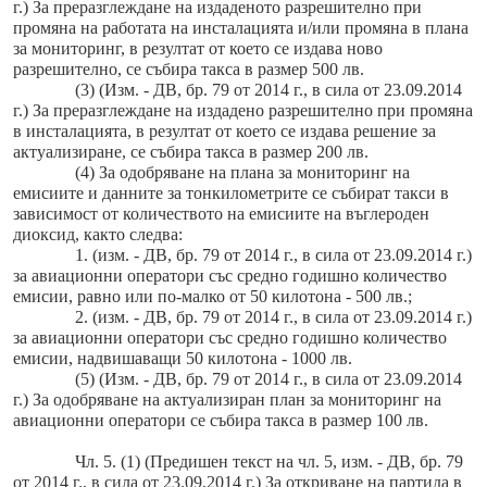
г.) За преразглеждане на издаденото разрешително при
промяна на работата на инсталацията и/или промяна в плана
за мониторинг, в резултат от което се издава ново
разрешително, се събира такса в размер 500 лв.
(3) (Изм. - ДВ, бр. 79 от 2014 г., в сила от 23.09.2014
г.) За преразглеждане на издадено разрешително при промяна
в инсталацията, в резултат от което се издава решение за
актуализиране, се събира такса в размер 200 лв.
(4) За одобряване на плана за мониторинг на
емисиите и данните за тонкилометрите се събират такси в
зависимост от количеството на емисиите на въглероден
диоксид, както следва:
1. (изм. - ДВ, бр. 79 от 2014 г., в сила от 23.09.2014 г.)
за авиационни оператори със средно годишно количество
емисии, равно или по-малко от 50 килотона - 500 лв.;
2. (изм. - ДВ, бр. 79 от 2014 г., в сила от 23.09.2014 г.)
за авиационни оператори със средно годишно количество
емисии, надвишаващи 50 килотона - 1000 лв.
(5) (Изм. - ДВ, бр. 79 от 2014 г., в сила от 23.09.2014
г.) За одобряване на актуализиран план за мониторинг на
авиационни оператори се събира такса в размер 100 лв.
Чл. 5. (1) (Предишен текст на чл. 5, изм. - ДВ, бр. 79
от 2014 г., в сила от 23.09.2014 г.) За откриване на партида в