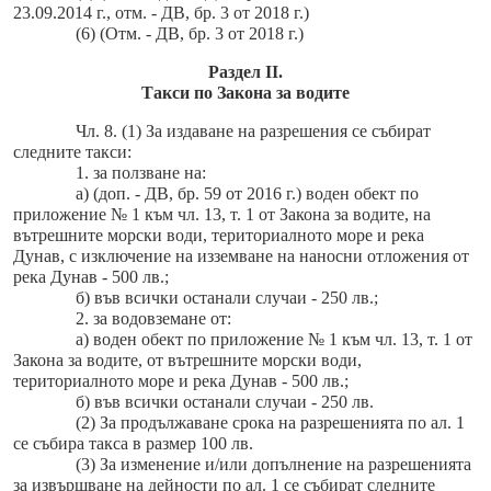
23.09.2014 г., отм. - ДВ, бр. 3 от 2018 г.)
(6) (Отм. - ДВ, бр. 3 от 2018 г.)
Раздел II.
Такси по Закона за водите
Чл. 8. (1) За издаване на разрешения се събират
следните такси:
1. за ползване на:
а) (доп. - ДВ, бр. 59 от 2016 г.) воден обект по
приложение № 1 към чл. 13, т. 1 от Закона за водите, на
вътрешните морски води, териториалното море и река
Дунав, с изключение на изземване на наносни отложения от
река Дунав - 500 лв.;
б) във всички останали случаи - 250 лв.;
2. за водовземане от:
а) воден обект по приложение № 1 към чл. 13, т. 1 от
Закона за водите, от вътрешните морски води,
териториалното море и река Дунав - 500 лв.;
б) във всички останали случаи - 250 лв.
(2) За продължаване срока на разрешенията по ал. 1
се събира такса в размер 100 лв.
(3) За изменение и/или допълнение на разрешенията
за извършване на дейности по ал. 1 се събират следните