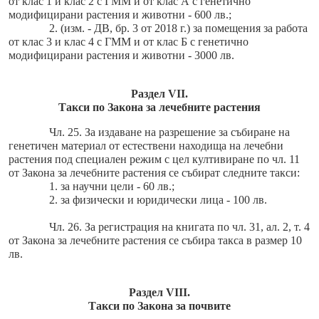
от клас 1 и клас 2 с ГММ и от клас А с генетично
модифицирани растения и животни - 600 лв.;
2. (изм. - ДВ, бр. 3 от 2018 г.) за помещения за работа
от клас 3 и клас 4 с ГММ и от клас Б с генетично
модифицирани растения и животни - 3000 лв.
Раздел VII.
Такси по Закона за лечебните растения
Чл. 25. За издаване на разрешение за събиране на
генетичен материал от естествени находища на лечебни
растения под специален режим с цел култивиране по чл. 11
от Закона за лечебните растения се събират следните такси:
1. за научни цели - 60 лв.;
2. за физически и юридически лица - 100 лв.
Чл. 26. За регистрация на книгата по чл. 31, ал. 2, т. 4
от Закона за лечебните растения се събира такса в размер 10
лв.
Раздел VIII.
Такси по Закона за почвите