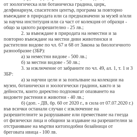
от зоологическа или ботаническа градина, цирк,
делфинариум, спасителен център, програма за повторно
въвеждане в природата или са предназначени за музей и/или
за научна институция или са част от колекция от образци -
общо за цялото разрешително - 25 лв.;
2. за въвеждане в природата на неместни и за
повторно въвеждане на местни диви животински и
растителни видове по чл. 67 и 68 от Закона за биологичното
разнообразие (ЗБР):
а) за неместни видове - 500 лв.;
б) за местни видове - 50 лв.;
3. за изключение от забраните по чл. 49, ал. 1, т. 1 и 3
ЗБР:
а) за научни цели и за попълване на колекции на
музеи, ботанически и зоологически градини, както и за
дейности, които директно подпомагат опазването на
видовете растения и животни - 40 лв.;
б) (доп. - ДВ, бр. 60 от 2020 г., в сила от 07.07.2020 г.)
във всички останали случаи с изключение на
разрешителните за разрушаване или преместване на гнезда
от физически лица и общини за издаване на разрешителни за
отстраняване на мъртви китоподобни бозайници от
бреговата ивица - 100 лв.