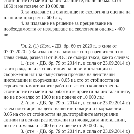
стойностните сметки на инсталациите, но не по-малко от
1850 и не повече от 10 000 лв;
3. за издаване на становище по екологична оценка на
план или програма - 600 лв.;
4. за издаване на решение за преценяване на
необходимостта от извършване на екологична оценка - 400
лв.
Чл. 2. (1) (Изм. - ДВ, бр. 60 от 2020 г., в сила от
07.07.2020 г.) За издаване на комплексно разрешително по
глава седма, раздел II от ЗООС се събира такса, както следва:
1. (изм. - ДВ, бр. 79 от 2014 г., в сила от 23.09.2014 г.)
за изграждане и експлоатация на нови инсталации и
съоръжения или за съществена промяна на действащи
инсталации и съоръжения - 0,05 на сто от стойността на
строително-монтажните работи съгласно количествено-
стойностните сметки на работните проекти на инсталациите,
но не по-малко от 1000 и не повече от 10 000 лв.;
2. (изм. - ДВ, бр. 79 от 2014 г., в сила от 23.09.2014 г.)
за експлоатация на действащи инсталации и съоръжения -
0,05 на сто от стойността на дълготрайните материални
активи на всички разположени на площадката инсталации,
но не по-малко от 2000 и не повече от 20 000 лв.;
3. (отм. - ДВ, бр. 79 от 2014 г., в сила от 23.09.2014 г.)