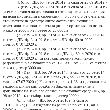
4. (отм. - ДВ, бр. 79 от 2014 г., в сила от 23.09.2014 г.)
5. (изм. - ДВ, бр. 79 от 2014 г., в сила от 23.09.2014 г.)
за експлоатация на действащи и изграждане и експлоатация
на нови инсталации и съоръжения - 0,05 на сто от сумата на
стойностите на дълготрайните материални активи на
действащите и новите инсталации и съоръжения, но не по-
малко от 2000 и не повече от 20 000 лв.
(2) (Изм. - ДВ, бр. 79 от 2014 г., в сила от 23.09.2014
г., изм. - ДВ, бр. 3 от 2018 г., отм. - ДВ, бр. 60 от 2020 г., в
сила от 07.07.2020 г.)
(3) (Изм. - ДВ, бр. 79 от 2014 г., в сила от 23.09.2014
г., отм. - ДВ, бр. 3 от 2018 г., нова - ДВ, бр. 60 от 2020 г., в
сила от 07.07.2020 г.) За актуализиране на комплексно
разрешително в случаите по чл. 126, ал. 1 от ЗООС се събира
такса в размер 3000 лв.
(4) (Изм. - ДВ, бр. 79 от 2014 г., в сила от 23.09.2014
г., отм. - ДВ, бр. 3 от 2018 г., нова - ДВ, бр. 60 от 2020 г., в
сила от 07.07.2020 г.) Когато се прилага § 36 от преходните и
заключителните разпоредби на Закона за изменение и
допълнение на Закона за опазване на околната среда (ДВ, бр.
98 от 2018 г.), се събира такса в размер 3000 лв.
Чл. 3. (Изм. - ДВ, бр. 5 от 2016 г., в сила от
19.01.2016 г.) (1) За издаване на решение по чл. 116, ал. 1
ЗООС за одобряване на доклад за безопасност или по чл.