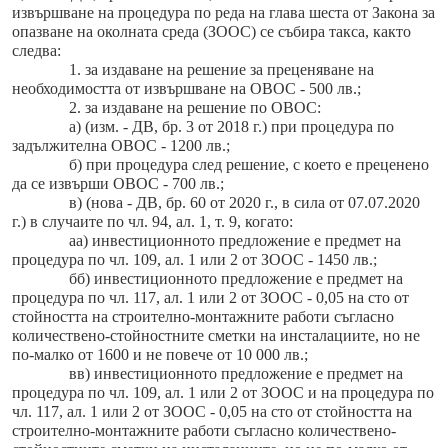
извършване на процедура по реда на глава шеста от Закона за
опазване на околната среда (ЗООС) се събира такса, както
следва:
1. за издаване на решение за преценяване на
необходимостта от извършване на ОВОС - 500 лв.;
2. за издаване на решение по ОВОС:
а) (изм. - ДВ, бр. 3 от 2018 г.) при процедура по
задължителна ОВОС - 1200 лв.;
б) при процедура след решение, с което е преценено
да се извърши ОВОС - 700 лв.;
в) (нова - ДВ, бр. 60 от 2020 г., в сила от 07.07.2020
г.) в случаите по чл. 94, ал. 1, т. 9, когато:
аа) инвестиционното предложение е предмет на
процедура по чл. 109, ал. 1 или 2 от ЗООС - 1450 лв.;
бб) инвестиционното предложение е предмет на
процедура по чл. 117, ал. 1 или 2 от ЗООС - 0,05 на сто от
стойността на строително-монтажните работи съгласно
количествено-стойностните сметки на инсталациите, но не
по-малко от 1600 и не повече от 10 000 лв.;
вв) инвестиционното предложение е предмет на
процедура по чл. 109, ал. 1 или 2 от ЗООС и на процедура по
чл. 117, ал. 1 или 2 от ЗООС - 0,05 на сто от стойността на
строително-монтажните работи съгласно количествено-