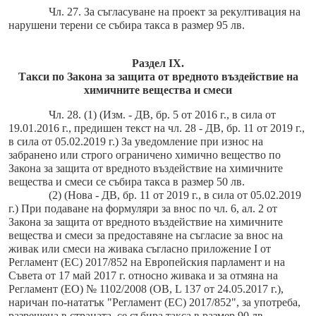
Чл. 27. За съгласуване на проект за рекултивация на
нарушени терени се събира такса в размер 95 лв.
Раздел IX.
Такси по Закона за защита от вредното въздействие на
химичните вещества и смеси
Чл. 28. (1) (Изм. - ДВ, бр. 5 от 2016 г., в сила от
19.01.2016 г., предишен текст на чл. 28 - ДВ, бр. 11 от 2019 г.,
в сила от 05.02.2019 г.) За уведомление при износ на
забранено или строго ограничено химично вещество по
Закона за защита от вредното въздействие на химичните
вещества и смеси се събира такса в размер 50 лв.
(2) (Нова - ДВ, бр. 11 от 2019 г., в сила от 05.02.2019
г.) При подаване на формуляри за внос по чл. 6, ал. 2 от
Закона за защита от вредното въздействие на химичните
вещества и смеси за предоставяне на съгласие за внос на
живак или смеси на живака съгласно приложение I от
Регламент (ЕС) 2017/852 на Европейския парламент и на
Съвета от 17 май 2017 г. относно живака и за отмяна на
Регламент (ЕО) № 1102/2008 (ОВ, L 137 от 24.05.2017 г.),
наричан по-нататък "Регламент (ЕС) 2017/852", за употреба,
разрешена в страната, се събира такса в размер 90 лв.