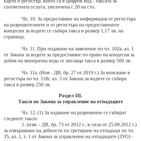
карти и регистър, които са в цифров вид - таксата за
съответната услуга, увеличена с 20 на сто.
Чл. 10. За предоставяне на информация от регистъра
на разрешителните и от регистъра на предоставените
концесии за водите се събира такса в размер 1,17 лв. на
страница.
Чл. 11. При подаване на заявление по чл. 102а, ал. 1
от Закона за водите за предоставяне по право на концесия за
добив на минерална вода се заплаща такса в размер 500 лв.
Чл. 11а. (Нов - ДВ, бр. 27 от 2019 г.) За вписване в
регистъра по чл. 118г, ал. 3 от Закона за водите се събира
такса в размер 250 лв.
Раздел III.
Такси по Закона за управление на отпадъците
Чл. 12. (1) За издаване на разрешение се събират
следните такси:
1. (изм. - ДВ, бр. 73 от 2012 г., в сила от 25.09.2012 г.)
за извършване на дейности по третиране на отпадъци по чл.
35, ал. 1, т. 1 от Закона за управление на отпадъците (ЗУО) -