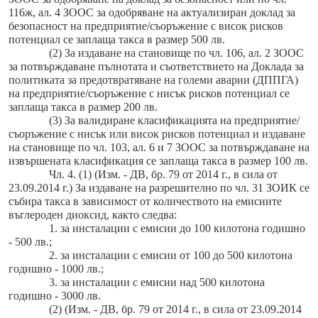
116ж, ал. 4 ЗООС за одобряване на актуализиран доклад за
безопасност на предприятие/съоръжение с висок рисков
потенциал се заплаща такса в размер 500 лв.
(2) За издаване на становище по чл. 106, ал. 2 ЗООС
за потвърждаване пълнотата и съответствието на Доклада за
политиката за предотвратяване на големи аварии (ДППГА)
на предприятие/съоръжение с нисък рисков потенциал се
заплаща такса в размер 200 лв.
(3) За валидиране класификацията на предприятие/
съоръжение с нисък или висок рисков потенциал и издаване
на становище по чл. 103, ал. 6 и 7 ЗООС за потвърждаване на
извършената класификация се заплаща такса в размер 100 лв.
Чл. 4. (1) (Изм. - ДВ, бр. 79 от 2014 г., в сила от
23.09.2014 г.) За издаване на разрешително по чл. 31 ЗОИК се
събира такса в зависимост от количеството на емисиите
въглероден диоксид, както следва:
1. за инсталации с емисии до 100 килотона годишно
- 500 лв.;
2. за инсталации с емисии от 100 до 500 килотона
годишно - 1000 лв.;
3. за инсталации с емисии над 500 килотона
годишно - 3000 лв.
(2) (Изм. - ДВ, бр. 79 от 2014 г., в сила от 23.09.2014