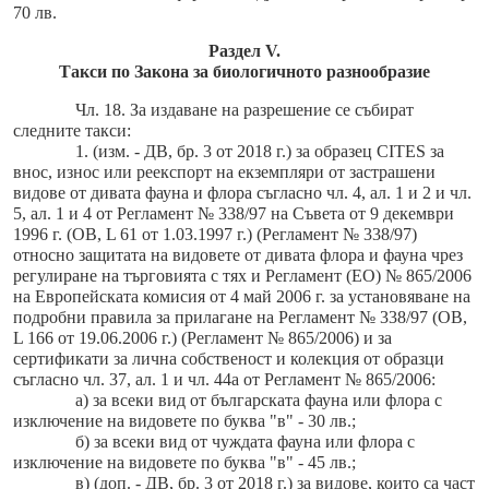
70 лв.
Раздел V.
Такси по Закона за биологичното разнообразие
Чл. 18. За издаване на разрешение се събират
следните такси:
1. (изм. - ДВ, бр. 3 от 2018 г.) за образец CITES за
внос, износ или реекспорт на екземпляри от застрашени
видове от дивата фауна и флора съгласно чл. 4, ал. 1 и 2 и чл.
5, ал. 1 и 4 от Регламент № 338/97 на Съвета от 9 декември
1996 г. (ОВ, L 61 от 1.03.1997 г.) (Регламент № 338/97)
относно защитата на видовете от дивата флора и фауна чрез
регулиране на търговията с тях и Регламент (ЕО) № 865/2006
на Европейската комисия от 4 май 2006 г. за установяване на
подробни правила за прилагане на Регламент № 338/97 (ОВ,
L 166 от 19.06.2006 г.) (Регламент № 865/2006) и за
сертификати за лична собственост и колекция от образци
съгласно чл. 37, ал. 1 и чл. 44а от Регламент № 865/2006:
а) за всеки вид от българската фауна или флора с
изключение на видовете по буква "в" - 30 лв.;
б) за всеки вид от чуждата фауна или флора с
изключение на видовете по буква "в" - 45 лв.;
в) (доп. - ДВ, бр. 3 от 2018 г.) за видове, които са част