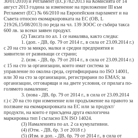
30/01/2010) и Регламент (ЕС)/782/2013 на Комисията от 14
август 2013 година за изменение на приложение ІІІ към
Регламент (ЕС) № 66/2010 на Европейския парламент и на
Съвета относно екомаркировката на ЕС (ОВ, L
219/26,15/08/2013) по реда на чл. 139 ЗООС се събира такса
600 лв. за всеки заявен продукт.
(2) Таксата по ал. 1 се намалява, както следва:
1. (доп. - ДВ, бр. 79 от 2014 г., в сила от 23.09.2014 г.)
с 20 на сто за микро, малки и средни предприятия и
заявители от развиващи се страни;
2. (изм. - ДВ, бр. 79 от 2014 г., в сила от 23.09.2014 г.)
с 15 на сто за организации, които имат система за
управление по околна среда, сертифицирана по ISO 14001,
или 30 на сто за организации, регистрирани по EMAS; за
организации, отговарящи и на двете условия, се прилага по-
голямото намаление;
3. (нова - ДВ, бр. 79 от 2014 г., в сила от 23.09.2014
г.) с 20 на сто при изменение или продължение на правото за
ползване на екомаркировката на ЕС или за продукт/
продукти, на които е присъдена друга екологична
маркировка тип I съгласно EN ISO 14024.
(3) Намаленията по ал. 2 са кумулативни.
(4) (Отм. - ДВ, бр. 3 от 2018 г.)
(5) (Изм. и доп. - ДВ, бр. 79 от 2014 г., в сила от