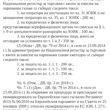
Националния регистър за търговия с квоти за емисии на
парникови газове се събират следните такси:
1. на оператори на инсталации по чл. 31 ЗОИК и на
авиационни оператори по чл. 35, ал. 1 ЗОИК - 200 лв.;
2. на юридически и физически лица,
представляващи верификационни органи по смисъла на § 1,
т. 9 от допълнителните разпоредби на ЗОИК - 100 лв.;
3. на юридически и физически лица, които не
отговарят на условията по т. 1 и 2 - 350 лв.
(2) (Нова - ДВ, бр. 79 от 2014 г., в сила от 23.09.2014
г.) За администриране на Националния регистър за търговия
с квоти за емисии на парникови газове ежегодно се събират
следните такси:
1. за лицата по ал. 1, т. 1 - 200 лв.;
2. за лицата по ал. 1, т. 2 - 100 лв.;
3. за лицата по ал. 1, т. 3 - 350 лв.
Чл. 6. (Отм. - ДВ, бр. 3 от 2018 г.)
Чл. 7. (1) (Доп. - ДВ, бр. 79 от 2014 г., в сила от
23.09.2014 г.) За откриване на процедура за присъждане на
екомаркировката на Европейския съюз съгласно Регламент
(ЕО) № 66/2010 на Европейския парламент и на Съвета от 25
ноември 2009 г. относно екомаркировката на ЕС (ОВ, L 27/1,