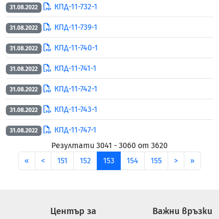
КПД-11-732-1
31.08.2022
КПД-11-739-1
31.08.2022
КПД-11-740-1
31.08.2022
КПД-11-741-1
31.08.2022
КПД-11-742-1
31.08.2022
КПД-11-743-1
31.08.2022
КПД-11-747-1
31.08.2022
Резултати 3041 - 3060 от 3620
първа
пред
след
после
«
<
151
152
153
154
155
>
»
Център за
Важни връзки