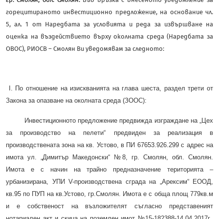
горецитираното инвестиционно предложение, на основание чл.
5, ал. 1 от Наредбата за условията и реда за извършване на
оценка на въздействието върху околната среда (Наредбата за
ОВОС), РИОСВ – Смолян Ви уведомявам за следното:
I. По отношение на изискванията на глава шеста, раздел трети от
Закона за опазване на околната среда (ЗООС):
Инвестиционното предложение предвижда изграждане на „Цех
за производство на пелети“ предвиден за реализация в
производствената зона на кв. Устово, в ПИ 67653.926.299 с адрес на
имота ул. „Димитър Македонски“ №8, гр. Смолян, обл. Смолян.
Имота е с начин на трайно предназначение територията –
урбанизирана, УПИ V-производствена сграда на „Арексим“ ЕООД,
кв.95 по ПУП на кв.Устово, гр.Смолян. Имота е с обща площ 779кв.м
и е собственост на възложителят съгласно представеният
нотариален акт и скица на поземлен имот №15-182388-14.04.2017г.,