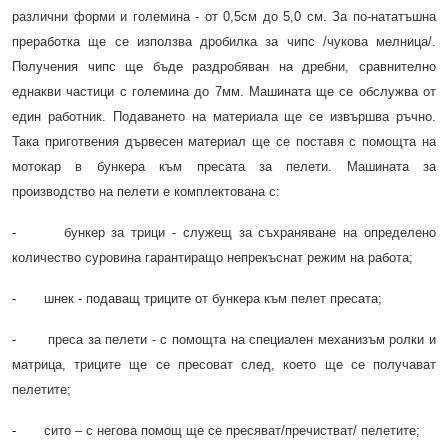
различни форми и големина - от 0,5см до 5,0 см. За по-нататъшна
преработка ще се използва дробилка за чипс /чукова мелница/.
Получения чипс ще бъде раздробяван на дребни, сравнително
еднакви частици с големина до 7мм. Машината ще се обслужва от
един работник. Подаването на материала ще се извършва ръчно.
Така приготвения дървесен материал ще се поставя с помощта на
мотокар в бункера към пресата за пелети. Машината за
производство на пелети е комплектована с:
-
бункер за трици - служещ за съхраняване на определено
количество суровина гарантиращо непрекъснат режим на работа;
-
шнек - подаващ триците от бункера към пелет пресата;
-
преса за пелети - с помощта на специален механизъм ролки и
матрица, триците ще се пресоват след, което ще се получават
пелетите;
-
сито – с негова помощ ще се пресяват/пречистват/ пелетите;