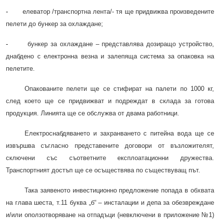
-
елеватор /транспортна лента/- тя ще придвижва произведените
пелети до бункер за охлаждане;
-
бункер за охлаждане – представлява дозиращо устройство,
днабдено с електронна везна и залепяща система за опаковка на
пелетите.
Опакованите пелети ще се стифират на палети по 1000 кг,
след което ще се придвижват и подреждат в склада за готова
продукция. Линията ще се обслужва от двама работници.
Електроснабдяването и захранването с питейна вода ще се
извършва съгласно представените договори от възложителят,
сключени със съответните експлоатационни дружества.
Транспортният достъп ще се осъществява по съществуващ път.
Така заявеното инвестиционно предложение попада в обхвата
на глава шеста, т.11 буква „б“ – инсталации и депа за обезвреждане
и/или оползотворяване на отпадъци (невключени в приложение №1)