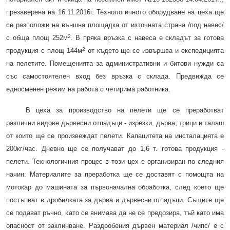
презаверена на 16.11.2016г. Технологичното оборудване на цеха ще
се разположи на външна площадка от източната страна /под навес/
2
с обща площ 252м
. В пряка връзка с навеса е складът за готова
2
продукция с площ 144м
от където ще се извършва и експедицията
на пелетите. Помещенията за административни и битови нужди са
със самостоятелен вход без връзка с склада. Предвижда се
едносменен режим на работа с четирима работника.
В цеха за производство на пелети ще се преработват
различни видове дървесни отпадъци - изрезки, дърва, трици и талаш
от които ще се произвеждат пелети. Капацитета на инсталацията е
200кг/час. Дневно ще се получават до 1,6 т. готова продукция -
пелети. Технологичния процес в този цех е организиран по следния
начин: Материалите за преработка ще се доставят с помощта на
мотокар до машината за първоначална обработка, след което ще
постъпват в дробилката за дърва и дървесни отпадъци. Същите ще
се подават ръчно, като се внимава да не се предозира, тъй като има
опасност от заклинване. Раздробения дървен материал /чипс/ е с