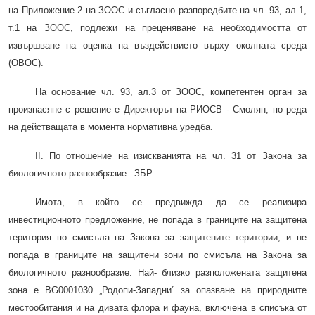
на Приложение 2 на ЗООС и съгласно разпоредбите на чл. 93, ал.1,
т.1 на ЗООС, подлежи на преценяване на необходимостта от
извършване на оценка на въздействието върху околната среда
(ОВОС).
На основание чл. 93, ал.3 от ЗООС, компетентен орган за
произнасяне с решение е Директорът на РИОСВ - Смолян, по реда
на действащата в момента нормативна уредба.
II. По отношение на изискванията на чл. 31 от Закона за
биологичното разнообразие –ЗБР:
Имота, в който се предвижда да се реализира
инвестиционното предложение, не попада в границите на защитена
територия по смисъла на Закона за защитените територии, и не
попада в границите на защитени зони по смисъла на Закона за
биологичното разнообразие. Най- близко разположената защитена
зона е BG0001030 „Родопи-Западни” за опазване на природните
местообитания и на дивата флора и фауна, включена в списъка от