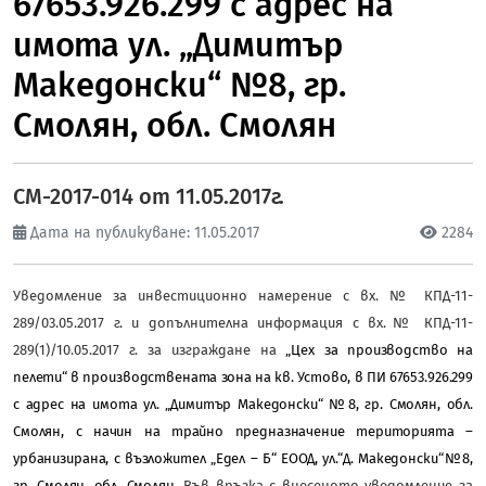
67653.926.299 с адрес на
имота ул. „Димитър
Македонски“ №8, гр.
Смолян, обл. Смолян
СМ-2017-014 от 11.05.2017г.
Дата на публикуване: 11.05.2017
2284
Уведомление за инвестиционно намерение с вх. № КПД-11-
289/03.05.2017 г. и допълнителна информация с вх.№ КПД-11-
289(1)/10.05.2017 г. за изграждане на
„Цех за производство на
пелети“ в производствената зона на кв. Устово, в ПИ 67653.926.299
с адрес на имота ул. „Димитър Македонски“ №8, гр. Смолян, обл.
Смолян, с начин на трайно предназначение територията –
урбанизирана, с възложител
„
Едел – Б“ ЕООД, ул.“Д. Македонски“№8,
гр. Смолян, обл. Смолян.
Във връзка с внесеното уведомление за