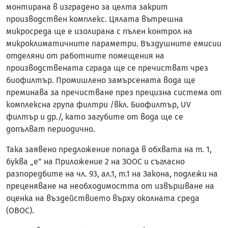
монтирана в изградено за целта закрит
производствен комплекс. Цялата вътрешна
микросреда ще е изолирана с пълен контрол на
микроклиматичните параметри. Въздушните емисии
отделяни от работните помещения на
производствената сграда ще се пречистват чрез
биофилтър. Промишлено замърсената вода ще
преминава за пречистване през прецизна система от
комплексна група филтри /вкл. Биофилтър, UV
филтър и др./, като загубите от вода ще се
допълват периодично.
Така заявено предложение попада в обхвата на т. 1,
буква „е” на Приложение 2 на ЗООС и съгласно
разпоредбите на чл. 93, ал.1, т.1 на Закона, подлежи на
преценяване на необходимостта от извършване на
оценка на въздействието върху околната среда
(ОВОС).