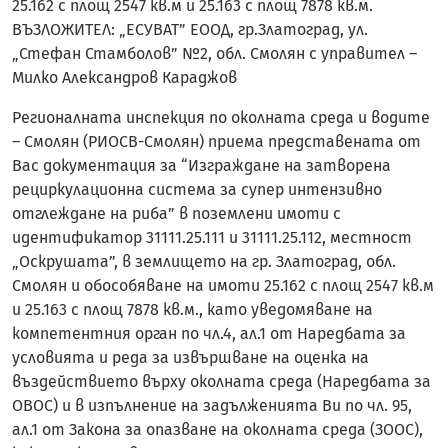
25.162 с площ 2547 кв.м и 25.163 с площ 7878 кв.м.
ВЪЗЛОЖИТЕЛ: „ЕСУВАТ” ЕООД, гр.Златоград, ул.
„Стефан Стамболов” №2, обл. Смолян с управител –
Милко Александров Караджов
Регионалната инспекция по околната среда и водите
– Смолян (РИОСВ-Смолян) приема представената от
Вас документация за “Изграждане на затворена
рециркулационна система за супер интензивно
отглеждане на риба” в поземлени имоти с
идентификатор 31111.25.111 и 31111.25.112, местност
„Оскрушата”, в землището на гр. Златоград, обл.
Смолян и обособяване на имоти 25.162 с площ 2547 кв.м
и 25.163 с площ 7878 кв.м., като уведомяване на
компетентния орган по чл.4, ал.1 от Наредбата за
условията и реда за извършване на оценка на
въздействието върху околната среда (Наредбата за
ОВОС) и в изпълнение на задълженията Ви по чл. 95,
ал.1 от Закона за опазване на околната среда (ЗООС),