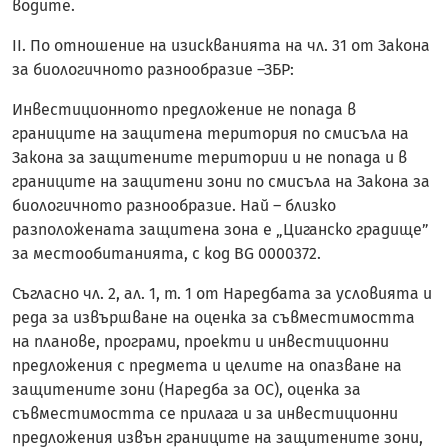
водите.
II. По отношение на изискванията на чл. 31 от Закона
за биологичното разнообразие –ЗБР:
Инвестиционното предложение не попада в
границите на защитена територия по смисъла на
Закона за защитените територии и не попада и в
границите на защитени зони по смисъла на Закона за
биологичното разнообразие. Най – близко
разположената защитена зона е „Циганско градище”
за местообитанията, с код BG 0000372.
Съгласно чл. 2, ал. 1, т. 1 от Наредбата за условията и
реда за извършване на оценка за съвместимостта
на планове, програми, проекти и инвестиционни
предложения с предмета и целите на опазване на
защитените зони (Наредба за ОС), оценка за
съвместимостта се прилага и за инвестиционни
предложения извън границите на защитените зони,