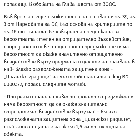
попадащи в обхвата на Глава шеста от ЗООС.
Във връзка с гореизложеното и на основание чл. 39, ал.
3 от Наредбата за ОС, въз основа на критериите по
чл. 16 от същата, бе извършена преценката за
вероятната степен на отрицателно въздействие,
според която инвестиционното предложение няма
вероятност да окаже значително отрицателно
въздействие върху предмета и целите на опазване в
най- близко разположената защитена зона -
„Циганско градище” за местообитанията, с код BG
0000372, поради следните мотиви:
- При реализиране на инвестиционното предложение
няма вероятност да се окаже значително
отрицателно въздействие върху най – близко
разположената защитена зона „Циганско Градище”,
тъй като същата е на около 1,6 км от площта на
обекта.