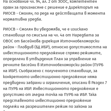
На основание чл. 94, ал. 2 от ЗООС, компетентен
орган за произнасяне с решение е Директорът на
РИОСВ - Смолян, по реда на действащата в момента
нормативна уредба.
РИОСВ – Смолян Ви уведомява, че е изискано
становище по смисъла на чл. 4а от Наредбата за
ОВОС от Басейнова дирекция Източнобеломорски
район - Пловдив (БД ИБР), относно допустимостта на
инвестиционното предложение спрямо режимите,
определени в утвърдения План за управление на
речните басейни в Източнобеломорски район (ПУРБ
на ИБР). Съобразено с полученото становище, за
конкретното инвестиционно предложение няма
предвидени забрани и ограничения, описани в Раздел 7
на ПУРБ на ИБР. Инвестиционното предложение е
допустимо от гледна точка на ПУРБ на ИБР. Така
представеното инвестиционно предложение
подлежи на разрешителен режим по закона за