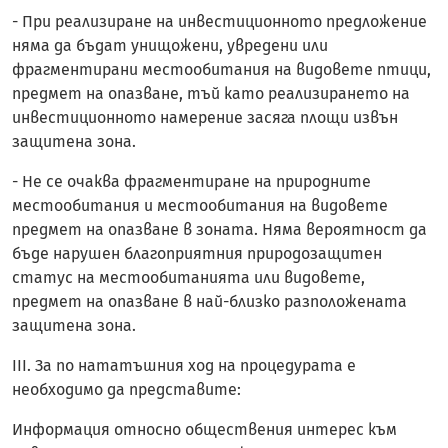
- При реализиране на инвестиционното предложение
няма да бъдат унищожени, увредени или
фрагментирани местообитания на видовете птици,
предмет на опазване, тъй като реализирането на
инвестиционното намерение засяга площи извън
защитена зона.
- Не се очаква фрагментиране на природните
местообитания и местообитания на видовете
предмет на опазване в зоната. Няма вероятност да
бъде нарушен благоприятния природозащитен
статус на местообитанията или видовете,
предмет на опазване в най-близко разположената
защитена зона.
III. За по нататъшния ход на процедурата е
необходимо да представите:
Информация относно обществения интерес към