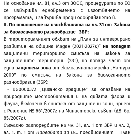
На основание чл. 81, ал.3 от ЗООС, процедурата по ЕО
се извършва едновременно с изготвянето на
програмата, и завършва преди одобряването ѝ.
II. По отношение на изискванията на чл. 31 от Закона
за биологичното разнообразие –ЗБР:
В териториалният обхват на „План за интегрирано
развитие на община Мадан (2021-2027г.)“
не попадат
защитени териториипо смисъла на Закона за
защитените територии (ЗЗТ), но попада част от
една
защитена зона
от екологичната мрежа „Натура
2000” по смисъла на Закона за биологичното
разнообразие (ЗБР):
- BG0000372 „Циганско градище” за опазване на
природните местообитания и на дивата флора и
фауна, включена в списъка от защитени зони, приет
с Решение № 661/2007г. на Министерски съвет (ДВ, бр.
85/2007г.).
Съгласно разпоредбите на чл. 31, ал. 1 от ЗБР и чл. 2,
ал. 1, т. 1 от
Наредбата за ОС,
предвиденият „План