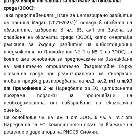
раздел втори от Закона за опазване на околната
среда (ЗООС):
Така представеният „План за интегрирано развитие
на община Мадан (2021-2027г.)“ попада в обхвата на
областите, изброени в чл. 85, ал.1 от Закона за
опазване на околната среда (ЗООС), като очертава
рамката за бъдещо развитие на инвестиционни
предложения по Приложения № 1 и № 2 на ЗООС, за
което има основание за предполагане на възникване
на значително отрицателно въздействие върху
околната среда при реализирането им. Съобразно
това и предвид разпоредбата на
чл.2, ал.2, т.1 и т.9.3
от Приложение 2
на Наредбата за ЕО, цитираната
програма подлежи на преценяване на
необходимостта от извършване на екологична
оценка.
На основание чл. 84, ал. 1 от ЗООС и чл. 4, т.2 от
Наредбата за ЕО, компетентен орган за взимане на
решение е директора на РИОСВ-Смолян.