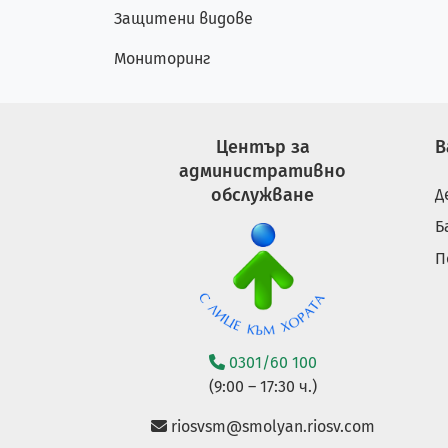
Защитени видове
Мониторинг
Център за
В
административно
обслужване
Д
Б
П
0301/60 100
(9:00 – 17:30 ч.)
riosvsm@smolyan.riosv.com