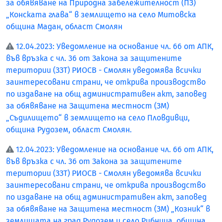
за обявяване на Природна забележителност (ПЗ)
„Конската глава“ в землището на село Митовска
община Мадан, област Смолян
12.04.2023: Уведомление на основание чл. 66 от АПК,
във връзка с чл. 36 от Закона за защитените
територии (ЗЗТ) РИОСВ - Смолян уведомява всички
заинтересовани страни, че открива производство
по издаване на общ административен акт, заповед
за обявяване на Защитена местност (ЗМ)
„Съдилището“ в землището на село Пловдивци,
община Рудозем, област Смолян.
12.04.2023: Уведомление на основание чл. 66 от АПК,
във връзка с чл. 36 от Закона за защитените
територии (ЗЗТ) РИОСВ - Смолян уведомява всички
заинтересовани страни, че открива производство
по издаване на общ административен акт, заповед
за обявяване на Защитена местност (ЗМ) „Козник“ в
землищата на град Рудозем и село Рибница, община