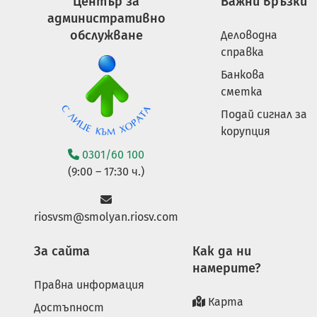
Център за
Важни връзки
административно
обслужване
Деловодна
справка
Банкова
сметка
Подай сигнал за
корупция
0301/60 100
(9:00 – 17:30 ч.)
riosvsm@smolyan.riosv.com
За сайта
Как да ни
намерите?
Правна информация
Карта
Достъпност