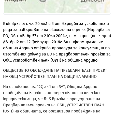
Във връзка с чл. 20 ал.1 и 3 от Наредба за условията и
реда за извършване на екологична оценка (Наредба за
ЕО) Обн. ДВ. бр.57 от 2 Юли 2004г., изм. и доп. (последно)
ДВ. бр.12 от 12 Февруари 2016г. Ви информираме, че
община Ардино открива процедура за консултации по
изготвения доклад за ЕО на предварителен проект за
Общ устройствен план (ОУП) на община Ардино.
ОБЩЕСТВЕНО ОБСЪЖДАНЕ НА ПРЕДВАРИТЕЛЕН ПРОЕКТ
НА ОБЩ УСТРОЙСТВЕН ПЛАН НА ОБЩИНА АРДИНО
На основание чл. 127, ал.1 от ЗУТ, Община Ардино
съобщава на всички заинтересовани физически и
юридически лица, че във връзка с процедиране на
Предварителен проект на ОБЩ УСТРОЙСТВЕН ПЛАН
(ОУП) на общината, се организира провеждане на: