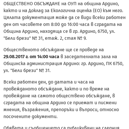
ОБЩЕСТВЕНО ОБСЪЖДАНЕ на ОУП на община Ардино,
както и на Доклад за Екологична оценка (ЕО) към него.
Цялата документация може да се види всеки работен
ден от часовете от 8:00 до 16:00 часа в сградата на
Община Ардино, находяща се в гр. Ардино, 6750, ул.
"Бели брези" № 31, етаж. 2, стая № 9.
Общественото обсъждане ще се проведе на
29.08.2017 г. от 14:00 часа
в заседателната зала на
Общинска администрация Ардино: гр. Ардино, ПК 6750,
ул. "Бели брези" № 31.
Всеки работен ден, до датата и часа на
провежданото обсъждане, както и по време на
провеждане на самото обществено обсъждане, в
сградата на община Ардино се приемат и писмени
мнения, възражения, препоръки и въпроси, относно
посочените документи.
Обявата и съобщението са публикувани на следния