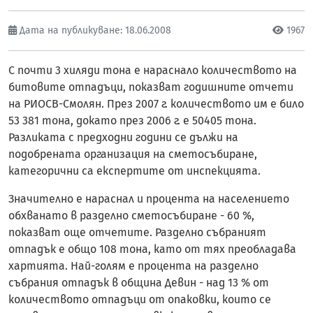
Дата на публикуване: 18.06.2008
1967
С почти 3 хиляди тона е нараснало количеството на
битовите отпадъци, показват годишните отчети
на РИОСВ-Смолян. През 2007 г. количеството им е било
53 381 тона, докато през 2006 г. е 50405 тона.
Разликата с предходни години се дължи на
подобрената организация на сметосъбиране,
категорични са експертите от инспекцията.
Значително е нараснал и процента на населението
обхванато в разделно сметосъбиране - 60 %,
показват още отчетите. Разделно събраният
отпадък е общо 108 тона, като от тях преобладава
хартията. Най-голям е процента на разделно
събрания отпадък в община Девин - над 13 % от
количеството отпадъци от опаковки, които се