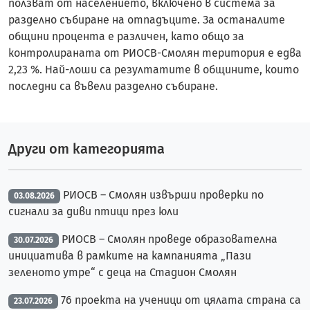
ползват от населението, включено в система за
разделно събиране на отпадъците. За останалите
общини процента е различен, като общо за
контролираната от РИОСВ-Смолян територия е едва
2,23 %. Най-лоши са резултатите в общините, които
последни са въвели разделно събиране.
Други от категорията
РИОСВ – Смолян извърши проверки по
03.08.2026
сигнали за диви птици през юли
РИОСВ – Смолян проведе образователна
30.07.2026
инициатива в рамките на кампанията „Пази
зеленото утре“ с деца на Стадион Смолян
76 проекта на ученици от цялата страна са
23.07.2026