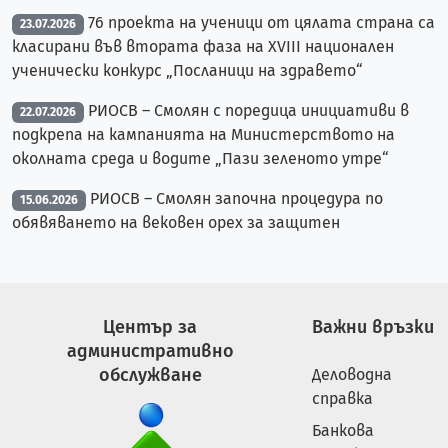
76 проекта на ученици от цялата страна са
23.07.2026
класирани във втората фаза на XVIII национален
ученически конкурс „Посланици на здравето“
РИОСВ – Смолян с поредица инициативи в
22.07.2026
подкрепа на кампанията на Министерството на
околната среда и водите „Пази зеленото утре“
РИОСВ – Смолян започна процедура по
15.06.2026
обявяването на вековен орех за защитен
Център за
Важни връзки
административно
обслужване
Деловодна
справка
Банкова