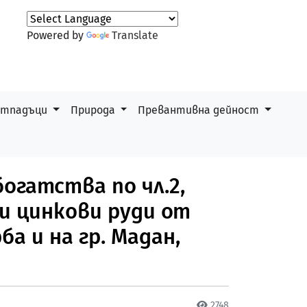
Powered by
Translate
 отпадъци
Природа
Превантивна дейност
огатства по чл.2,
ни цинкови руди от
а и на гр. Мадан,
2748