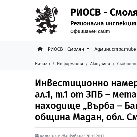
РИОСВ - Смол
Регионална инспекция
Официален сайт
РИОСВ - Смолян
Административн
Начало
Информация
Актуално
Съобщени
Инвестиционно намере
ал.1, т.1 от ЗПБ – ме
находище „Върба – Бат
община Мадан, обл. С
Дата на публикуване: 28.11.2012