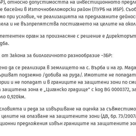
ИБР), относно допустимостта на инвестиционното предл
е басейни в Източнобеломорски район (ПУРБ на ИБР). Съ
о при условие, че реализацията на предлаганите дейнос
ела и не възпрепятства постигането на целите на окол
 компетентен орган за произнасяне с решение е Директорът
дба.
1 от Закона за биологичното разнообразие –ЗБР:
 да се реализира в землището на с. Върба и на гр. Мада
ршват подземно /добива на руда/. Имотите не попадат
ии и не попадат и в границите на защитени зони по сми
 защитена зона е „Циганско градище” с код BG 0000372,
оло 0,920км.
за условията и реда за извършване на оценка за съвмести
ите на опазване на защитените зони (ДВ, бр. 73/2007г., изм
ционни предложения извън границите на защитените зон