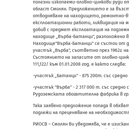
полезни изкопаеми-оловно-цинкови руди от
област Смолян. Предложението е за възст
отводняване на находището, ремонтно-въ
експлоатационни работи, ликвидация на 
добив с предмет експлоатация на подземни
находище „Върба-Батанци", разположено в 
Находище"Върба-Батанци" се състои от дв
участък „Върба", съответно през 1962г. на
Състоянието на запасите от оловно-цинко
111,122/ към 01.01.2008 год. е както следва:
-участък „Батанци" - 875 200т. със средно
-участък "Върба" - 2 317 000 т. със средн
Рудоземската обогатителна фабрика в гр.
Така заявено предложение попада в обхвата 
подлежи на преценяване на необходимост
РИОСВ – Смолян Ви уведомява, че е изиска