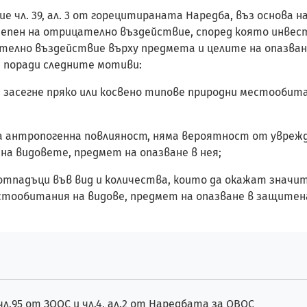
е чл. 39, ал. 3 от горецитираната Наредба, въз основа н
епен на отрицателно въздействие, според която инвес
елно въздействие върху предмета и целите на опазван
2, поради следните мотиви:
а засегне пряко или косвено типове природни местообит
та антропогенна повлияност, няма вероятност от увре
 на видовете, предмет на опазване в нея;
 и отпадъци във вид и количества, които да окажат зна
стообитания на видове, предмет на опазване в защитен
л.95 от ЗООС и чл.4, ал.2 от Наредбата за ОВОС