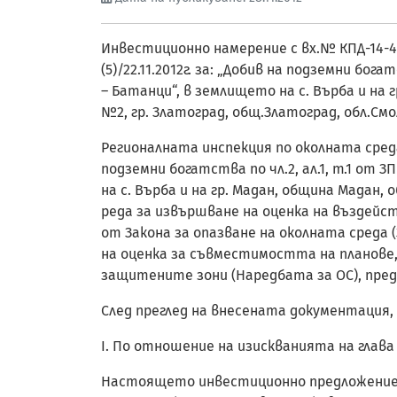
Инвестиционно намерение с вх.№ КПД-14-432/0
(5)/22.11.2012г. за: „Добив на подземни бо
– Батанци“, в землището на с. Върба и на 
№2, гр. Златоград, общ.Златоград, обл.См
Регионалната инспекция по околната сред
подземни богатства по чл.2, ал.1, т.1 от
на с. Върба и на гр. Мадан, община Мадан,
реда за извършване на оценка на въздейст
от Закона за опазване на околната среда (
на оценка за съвместимостта на планове,
защитените зони (Наредбата за ОС), предв
След преглед на внесената документация, 
I. По отношение на изискванията на глава
Настоящето инвестиционно предложение на 