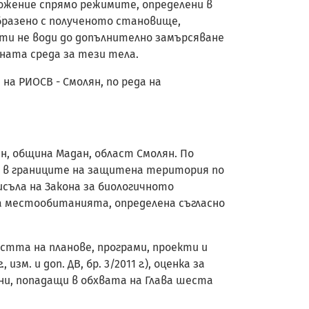
ожение спрямо режимите, определени в
образено с полученото становище,
ти не води до допълнително замърсяване
ната среда за тези тела.
 на РИОСВ - Смолян, по реда на
н, община Мадан, област Смолян. По
 в границите на защитена територия по
съла на Закона за биологичното
 за местообитанията, определена съгласно
мостта на планове, програми, проекти и
. и доп. ДВ, бр. 3/2011 г.), оценка за
и, попадащи в обхвата на Глава шеста