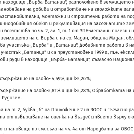
 находище „Върба-Батанци", разположено в землището на 
ановяване на добива и отработване на геоложките запа
зстановителни, монтажни и строителни работи на подз
миннодобивния обект и рекултивация на засегнатите зем
 богатства по чл. 2, ал. 1, т. 1 от ЗПБ-метални полезни
землището на с. Върба и на гр. Мадан, община Мадан, обл
а участъка-„Върба" и „Батанци". Добивните работи в нах
 участък „Батанци" и са преустановени 1999 г., т.е. експ
ви руди в находище „Върба- Батанци", съгласно Национа
 съдържание на олово- 4,59%,цинк-2,26%;
о съдържание на олово-3,81% и цинк-3,28%; Обработката н
 Рудозем.
на т. 2, буква „б” на Приложение 2 на ЗООС и съгласно разп
та от извършване на оценка на въздействието върху око
но становище по смисъла на чл. 4а от Наредбата за ОВОС