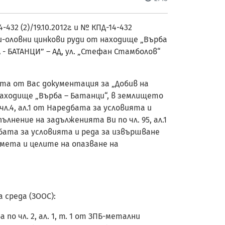
32 (2)/19.10.2012г. и № КПД-14-432
аеми-оловни цинкови руди от находище „Върба
 - БАТАНЦИ” – АД, ул. „Стефан Стамболов“
та от Вас документация за „Добив на
 находище „Върба – Батанци“, в землището
чл.4, ал.1 от Наредбата за условията и
лнение на задълженията Ви по чл. 95, ал.1
едбата за условията и реда за извършване
мета и целите на опазване на
 среда (ЗООС):
 чл. 2, ал. 1, т. 1 от ЗПБ-метални