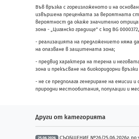
Във връзка с гореизложеното и на основани
извършена преценката за вероятната ст
вероятност да окаже значително отрицат
зона - „Циганско градище” с код BG 000037
- реализацията на предложението няма д
на опазване в защитената зона;
- предвид характера на терена и негова
зона и прекъсване на биокоридорни връзки
- не се предполага генериране на емисии
природни местообитания, популации и ме
Други от категорията
СЪОБЩЕНИЕ №26/25.06.2026г. по ч
25.06.2026