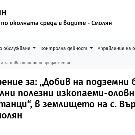
ян
 по околната среда и водите - Смолян
о обслужване
Контролна дейност
Управление на
я за инвестиционни предложения
ние за: „Добив на подземни б
тални полезни изкопаеми-олов
анци“, в землището на с. Върб
молян