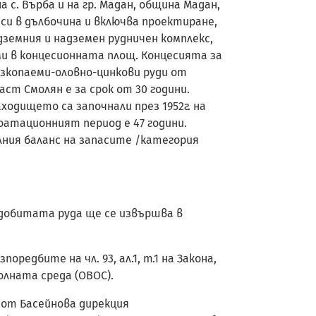
с. Върба и на гр. Мадан, община Мадан,
си в дълбочина и включва проектиране,
емния и надземен рудничен комплекс,
и в концесионната площ. Концесията за
 изкопаеми-оловно-цинкови руди от
аст Смолян е за срок от 30 години.
одището са започнали през 1952г. на
лоатационният период е 47 години.
лния баланс на запасите /категория
а добитата руда ще се извършва в
оредбите на чл. 93, ал.1, т.1 на Закона,
лната среда (ОВОС).
 от Басейнова дирекция