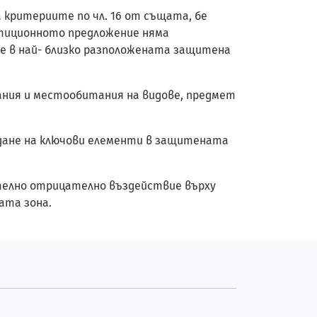
а критериите по чл. 16 от същата, бе
тиционното предложение няма
е в най- близко разположената защитена
ания и местообитания на видове, предмет
ждане на ключови елементи в защитената
чително отрицателно въздействие върху
ата зона.