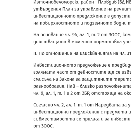
Източнобеломорски район - Пловдив (БД 
утвърдения План за управление на речнит
инвестиционното предложение е допустим
на повърхностното и подземното водни т
На основание чл. 94, ал. 1, т. 2 от ЗООС,
действащата в момента нормативна уре
II. По отношение на изискванията на чл. 3
Инвестиционното предложение е предвидено
голямата част от дейностите ще се извъ
смисъла на Закона за защитените територ
разнообразие. Най – близко разположената
чл. 6, ал. 1, т. 1 и 2 от ЗБР, отстояща на ок
Съгласно чл. 2, ал. 1, т. 1 от Наредбата 
инвестиционни предложения с предмета и цел
съвместимостта се прилага и за инвести
от ЗООС.