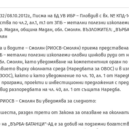
8.10.2012г., Писма на БД УВ ИБР – Пловдив с вх. № КПД-14-4
гатства по чл.2, ал.1, т.1 от ЗПБ – метални полезни изкоп
гр. Мадан, община Мадан, обл. Смолян. ВЪЗЛОЖИТЕЛ: „ВЪРБА
олян
а и водите – Смолян (РИОСВ-Смолян) приема представена
 ЗПБ – метални полезни изкопаеми-оловни цинкови руди от
 обл. Смолян, като уведомяване на компетентния орган по 
вието върху околната среда (Наредбата за ОВОС) и в изпъ
ЗООС), както и като уведомление по чл. 10, ал. 1 от Нар
 програми, проекти и инвестиционни предложения с пред
ид разпоредбата на чл. 40, ал. 1 от същата Наредба.
РИОСВ – Смолян Ви уведомява за следното:
 шеста, раздел трети от Закона за опазване на околната
„ВЪРБА-БАТАНЦИ"-АД е за добив на подземни богатства по