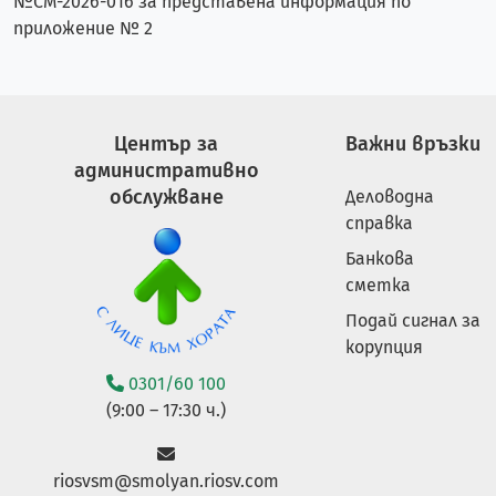
№СМ-2026-016 за представена информация по
приложение № 2
Център за
Важни връзки
административно
обслужване
Деловодна
справка
Банкова
сметка
Подай сигнал за
корупция
0301/60 100
(9:00 – 17:30 ч.)
riosvsm@smolyan.riosv.com