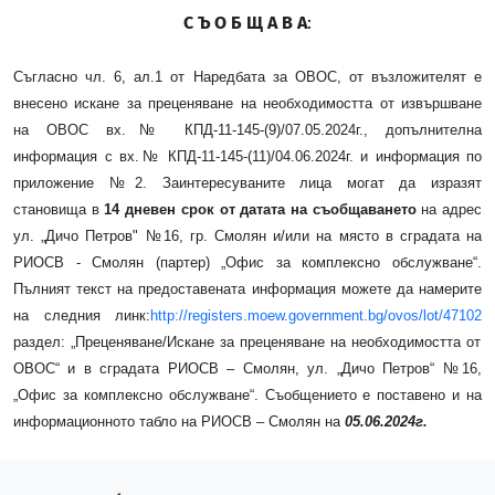
С Ъ О Б Щ А В А
:
Съгласно чл. 6, ал.1 от Наредбата за ОВОС, от възложителят е
внесено искане за преценяване на необходимостта от извършване
на ОВОС вх.№ КПД-11-145-(9)/07.05.2024г., допълнителна
информация с вх.№ КПД-11-145-(11)/04.06.2024г. и информация по
приложение №2. Заинтересуваните лица могат да изразят
становища в
14 дневен срок от датата на съобщаването
на адрес
ул. „Дичо Петров" №16, гр. Смолян и/или на място в сградата на
РИОСВ - Смолян (партер) „Офис за комплексно обслужване“.
Пълният текст на предоставената информация можете да намерите
на следния линк:
http://registers.moew.government.bg/ovos/lot/47102
раздел: „Преценяване/Искане за преценяване на необходимостта от
ОВОС“ и в сградата РИОСВ – Смолян, ул. „Дичо Петров“ №16,
„Офис за комплексно обслужване“. Съобщението е поставено и на
информационното табло на РИОСВ – Смолян на
05.06.2024г.