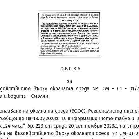
О Б Я В А
за
ействието върху околната среда № СМ – 01 - 01/202
а и водите – Смолян
за опазване на околната среда (ЗООС), Регионалната инсп
съобщение на 18.09.2023г. на информационното табло и
 „24 часа“, бр. 223 от сряда 20 септември 2023г., на ст
а на въздействието върху околната среда № СМ–01-01/2