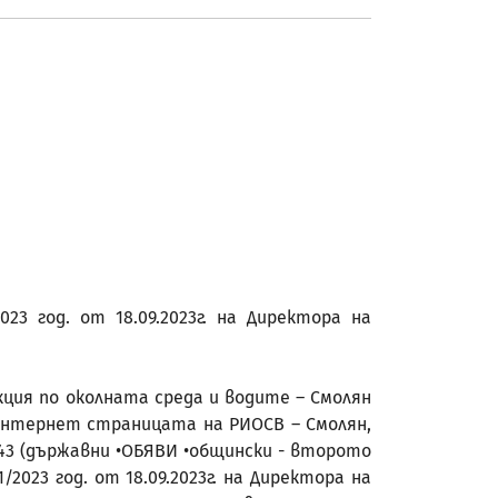
3 год. от 18.09.2023г. на Директора на
екция по околната среда и водите – Смолян
 интернет страницата на РИОСВ – Смолян,
р.43 (държавни •ОБЯВИ •общински - второто
023 год. от 18.09.2023г. на Директора на