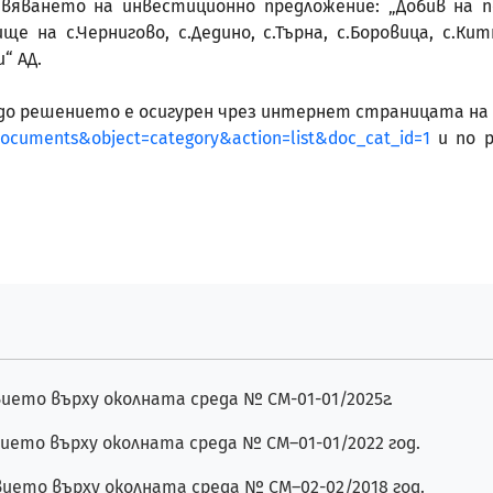
твяването на инвестиционно предложение: „Добив на 
 на с.Чернигово, с.Дедино, с.Търна, с.Боровица, с.Кит
“ АД.
а до решението е осигурен чрез интернет страницата на 
documents&object=category&action=list&doc_cat_id=1
и по р
ието върху околната среда № СМ-01-01/2025г.
ието върху околната среда № СМ–01-01/2022 год.
ието върху околната среда № СМ–02-02/2018 год.