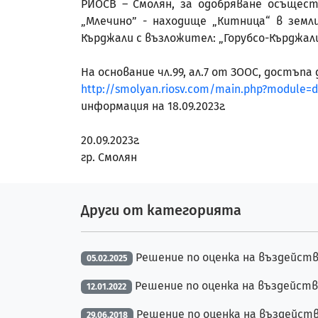
РИОСВ – Смолян, за одобряване осъщес
„Млечино” - находище „Китница“ в землище
Кърджали с възложител: „Горубсо-Кърджали
На основание чл.99, ал.7 от ЗООС, достъп
http://smolyan.riosv.com/main.php?module=
информация на 18.09.2023г.
20.09.2023г.
гр. Смолян
Други от категорията
Решение по оценка на въздейств
05.02.2025
Решение по оценка на въздейств
12.01.2022
Решение по оценка на въздейств
29.06.2018