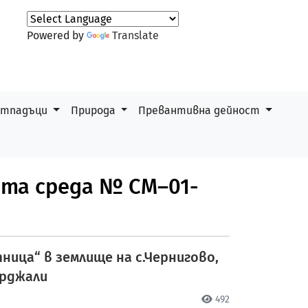
Powered by
Translate
 отпадъци
Природа
Превантивна дейност
ата среда № СМ–01-
ица“ в землище на с.Чернигово,
ърджали
492