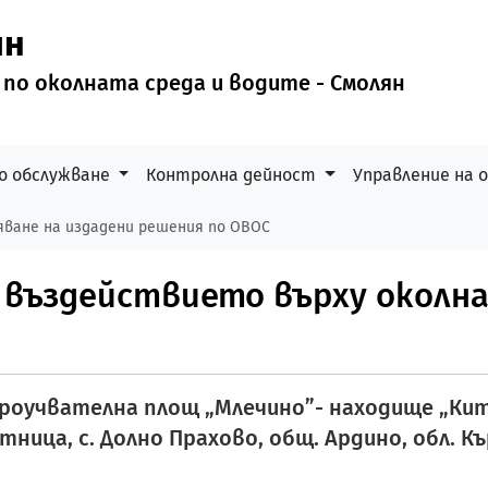
ян
 по околната среда и водите - Смолян
о обслужване
Контролна дейност
Управление на
ване на издадени решения по ОВОС
а въздействието върху околн
роучвателна площ „Млечино”- находище „Китн
Китница, с. Долно Прахово, общ. Ардино, обл. К