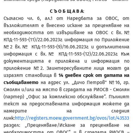
С Ъ О Б Щ А В А
:
Съгласно чл. 6, ал.1 от Наредбата за ОВОС, от
възложителят е внесено искане за преценяване на
необходимостта от извършване на ОВОС с вх.№
КПД-11-593-(11)/22.06.2023г. информация по Приложение
№2 вх.№ КПД-11-593-(9)/16.06.2023г. и допълнителна
информация с вх.№ КПД-11-593-(12)/22.06.2023г. Към
документацията е приложена и информация по
приложение №2. Заинтересуваните лица могат да
изразят становища в
14 дневен срок от датата на
съобщаването
на адрес ул. „Дичо Петров" №16, гр.
Смолян и/или на място в сградата на РИОСВ - Смолян
(партер) „Офис за комплексно обслужване“. Пълният
текст на предоставената информация можете да
намерите на следния
линк:
http://registers.moew.government.bg/ovos/lot/43533
раздел: „Преценяване/Искане за преценяване на
необходимостта от ОВОС“ и в сградата РИОСВ –